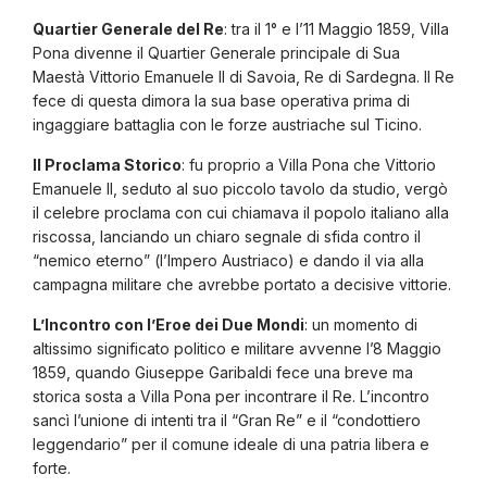
Quartier Generale del Re
: tra il 1° e l’11 Maggio 1859, Villa
Pona divenne il Quartier Generale principale di Sua
Maestà Vittorio Emanuele II di Savoia, Re di Sardegna. Il Re
fece di questa dimora la sua base operativa prima di
ingaggiare battaglia con le forze austriache sul Ticino.
Il Proclama Storico
: fu proprio a Villa Pona che Vittorio
Emanuele II, seduto al suo piccolo tavolo da studio, vergò
il celebre proclama con cui chiamava il popolo italiano alla
riscossa, lanciando un chiaro segnale di sfida contro il
“nemico eterno” (l’Impero Austriaco) e dando il via alla
campagna militare che avrebbe portato a decisive vittorie.
L’Incontro con l’Eroe dei Due Mondi
: un momento di
altissimo significato politico e militare avvenne l’8 Maggio
1859, quando Giuseppe Garibaldi fece una breve ma
storica sosta a Villa Pona per incontrare il Re. L’incontro
sancì l’unione di intenti tra il “Gran Re” e il “condottiero
leggendario” per il comune ideale di una patria libera e
forte.