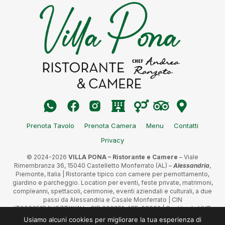
Prenota Tavolo
Prenota Camera
Menu
Contatti
Privacy
© 2024-2026
VILLA PONA – Ristorante e Camere
– Viale
Rimembranza 36, 15040 Castelletto Monferrato (AL) –
Alessandria
,
Piemonte, Italia | Ristorante tipico con camere per pernottamento,
giardino e parcheggio. Location per eventi, feste private, matrimoni,
compleanni, spettacoli, cerimonie, eventi aziendali e culturali, a due
passi da Alessandria e Casale Monferrato | CIN
IT006051B4UO7TXY4U – CIR 006051-AFF-00002 | Gestito da HUB
s.r.l, Via Tullio Molteni 2/12, 16151 Genova (GE) – P.IVA 02871440992 |
Usiamo alcuni cookies per migliorare la tua esperienza di